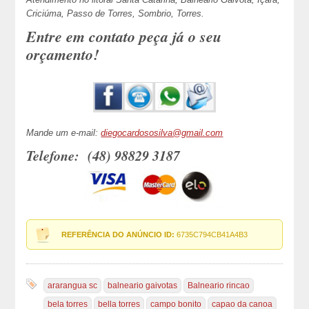
Criciúma, Passo de Torres, Sombrio, Torres.
Entre em contato peça já o seu
orçamento!
Mande um e-mail:
diegocardososilva@gmail.com
Telefone: (48) 98829 3187
REFERÊNCIA DO ANÚNCIO ID:
6735C794CB41A4B3
ararangua sc
balneario gaivotas
Balneario rincao
bela torres
bella torres
campo bonito
capao da canoa