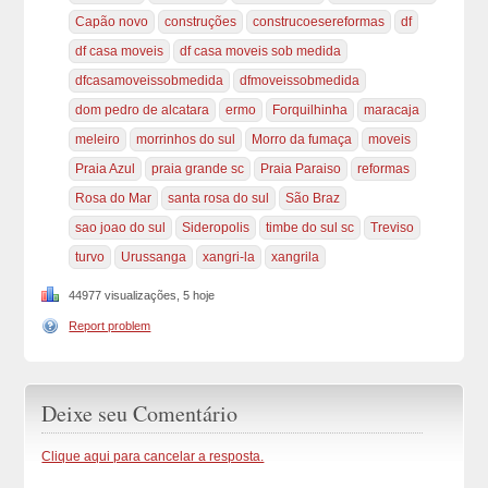
Capão novo
construções
construcoesereformas
df
df casa moveis
df casa moveis sob medida
dfcasamoveissobmedida
dfmoveissobmedida
dom pedro de alcatara
ermo
Forquilhinha
maracaja
meleiro
morrinhos do sul
Morro da fumaça
moveis
Praia Azul
praia grande sc
Praia Paraiso
reformas
Rosa do Mar
santa rosa do sul
São Braz
sao joao do sul
Sideropolis
timbe do sul sc
Treviso
turvo
Urussanga
xangri-la
xangrila
44977 visualizações, 5 hoje
Report problem
Deixe seu Comentário
Clique aqui para cancelar a resposta.