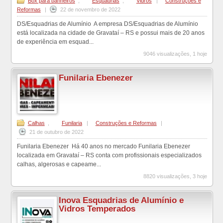
Box para banheiros
,
Esquadrias
,
Vidros
|
Construções e
Reformas
|
22 de novembro de 2022
DS/Esquadrias de Alumínio A empresa DS/Esquadrias de Alumínio
está localizada na cidade de Gravataí – RS e possui mais de 20 anos
de experiência em esquad...
9046 visualizações, 1 hoje
Funilaria Ebenezer
Calhas
,
Funilaria
|
Construções e Reformas
|
21 de outubro de 2022
Funilaria Ebenezer Há 40 anos no mercado Funilaria Ebenezer
localizada em Gravataí – RS conta com profissionais especializados
calhas, algerosas e capeame...
8820 visualizações, 3 hoje
Inova Esquadrias de Alumínio e
Vidros Temperados