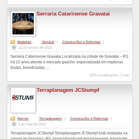
Serraria Catarinense Gravatai
Madeiras
,
Serraria
|
Construções e Reformas
|
12 de outubro de 2022
Serraria Catarinense Gravatai Localizada na cidade de Gravataí – RS
há 22 anos atende o mercado gaúcho especializada em madeiras
brutas, beneficiadas, ...
9379 visualizações, 1 hoje
Terraplanagem JCStumpf
Aterros
,
Terraplanagem
|
Construções e Reformas
|
3 de maio de 2022
Terraplanagem JCStumpf Terraplanagem JCStumpf está instalada na
cidade de Gravataí– RS, especializada em terraplanagem, transporte,