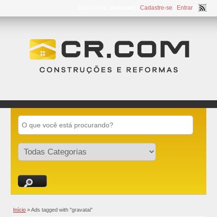
Bem Vindo,
visitante!
[
Cadastre-se
|
Entrar
]
Início
»
Ads tagged with "gravatai"