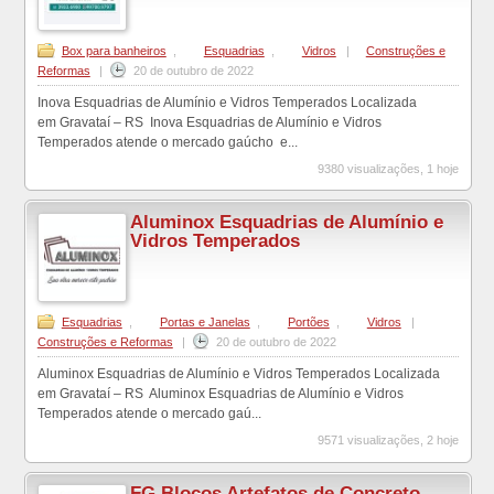
Box para banheiros
,
Esquadrias
,
Vidros
|
Construções e
Reformas
|
20 de outubro de 2022
Inova Esquadrias de Alumínio e Vidros Temperados Localizada
em Gravataí – RS Inova Esquadrias de Alumínio e Vidros
Temperados atende o mercado gaúcho e...
9380 visualizações, 1 hoje
Aluminox Esquadrias de Alumínio e
Vidros Temperados
Esquadrias
,
Portas e Janelas
,
Portões
,
Vidros
|
Construções e Reformas
|
20 de outubro de 2022
Aluminox Esquadrias de Alumínio e Vidros Temperados Localizada
em Gravataí – RS Aluminox Esquadrias de Alumínio e Vidros
Temperados atende o mercado gaú...
9571 visualizações, 2 hoje
FG Blocos Artefatos de Concreto