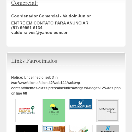
Comercial:
Coordenador Comercial - Valdoir Junior
ENTRE EM CONTATO PARA ANUNCIAR
(51) 99991 6134
valdoiralves@yahoo.com.br
Links Patrocinados
Notice
: Undefined offset: 3 in
/var/www/clients/client42/web144/web/wp-
content/themes/classipress/includes/widgets/widget-125-ads.php
on line
68