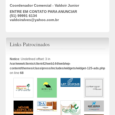
Coordenador Comercial - Valdoir Junior
ENTRE EM CONTATO PARA ANUNCIAR
(51) 99991 6134
valdoiralves@yahoo.com.br
Links Patrocinados
Notice
: Undefined offset: 3 in
/var/www/clients/client42/web144/web/wp-
content/themes/classipress/includes/widgets/widget-125-ads.php
on line
68