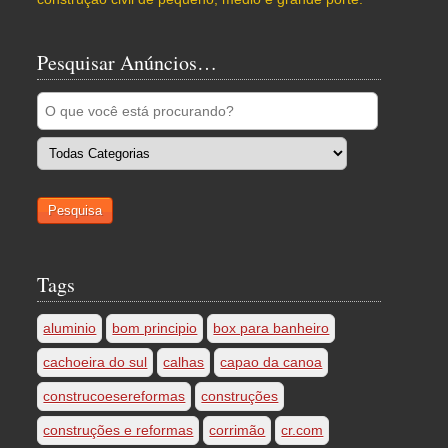
Pesquisar Anúncios…
Tags
aluminio
bom principio
box para banheiro
cachoeira do sul
calhas
capao da canoa
construcoesereformas
construções
construções e reformas
corrimão
cr.com