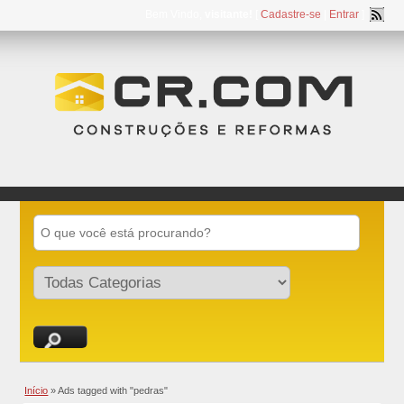
Bem Vindo,
visitante!
[
Cadastre-se
|
Entrar
]
Início
»
Ads tagged with "pedras"