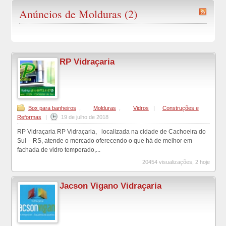
Anúncios de Molduras (2)
RP Vidraçaria
Box para banheiros
,
Molduras
,
Vidros
|
Construções e
Reformas
|
19 de julho de 2018
RP Vidraçaria RP Vidraçaria, localizada na cidade de Cachoeira do
Sul – RS, atende o mercado oferecendo o que há de melhor em
fachada de vidro temperado,...
20454 visualizações, 2 hoje
Jacson Vigano Vidraçaria