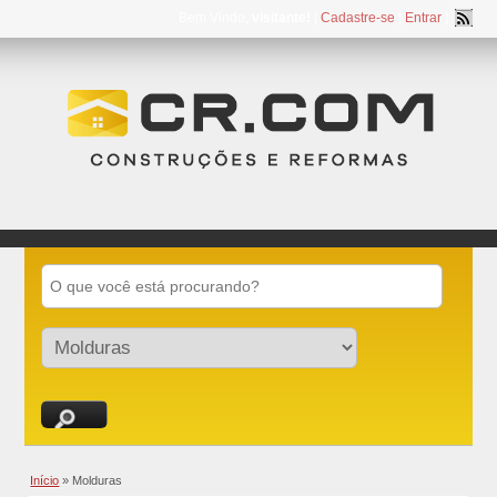
Bem Vindo,
visitante!
[
Cadastre-se
|
Entrar
]
Início
»
Molduras