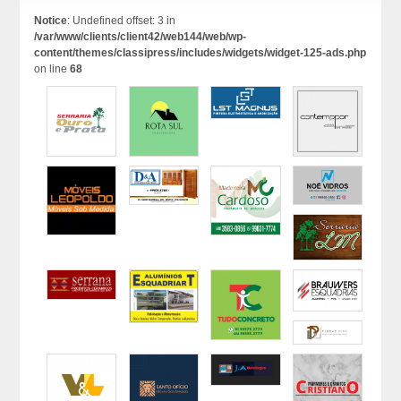
Notice
: Undefined offset: 3 in
/var/www/clients/client42/web144/web/wp-
content/themes/classipress/includes/widgets/widget-125-ads.php
on line
68