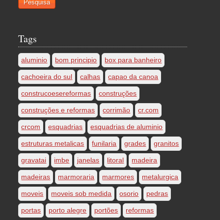
Tags
aluminio
bom principio
box para banheiro
cachoeira do sul
calhas
capao da canoa
construcoesereformas
construções
construções e reformas
corrimão
cr.com
crcom
esquadrias
esquadrias de aluminio
estruturas metalicas
funilaria
grades
granitos
gravatai
imbe
janelas
litoral
madeira
madeiras
marmoraria
marmores
metalurgica
moveis
moveis sob medida
osorio
pedras
portas
porto alegre
portões
reformas