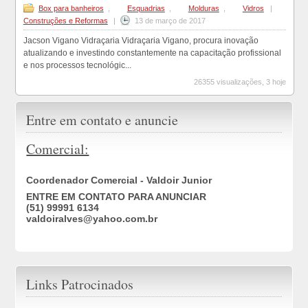
Box para banheiros
,
Esquadrias
,
Molduras
,
Vidros
|
Construções e Reformas
|
13 de março de 2017
Jacson Vigano Vidraçaria Vidraçaria Vigano, procura inovação
atualizando e investindo constantemente na capacitação profissional
e nos processos tecnológic...
26355 visualizações, 3 hoje
Entre em contato e anuncie
Comercial:
Coordenador Comercial - Valdoir Junior
ENTRE EM CONTATO PARA ANUNCIAR
(51) 99991 6134
valdoiralves@yahoo.com.br
Links Patrocinados