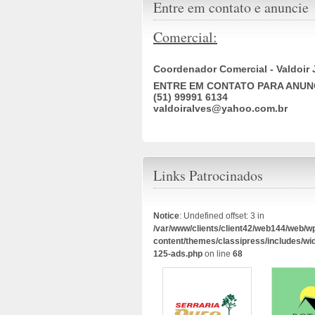
Entre em contato e anuncie
Comercial:
Coordenador Comercial - Valdoir 
ENTRE EM CONTATO PARA ANUN
(51) 99991 6134
valdoiralves@yahoo.com.br
Links Patrocinados
Notice
: Undefined offset: 3 in
/var/www/clients/client42/web144/web/w
content/themes/classipress/includes/wi
125-ads.php
on line
68