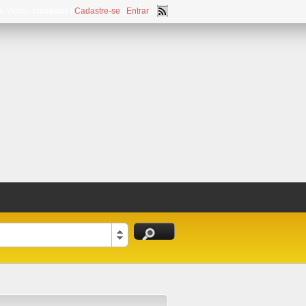
m Vindo,
visitante!
[
Cadastre-se
|
Entrar
]