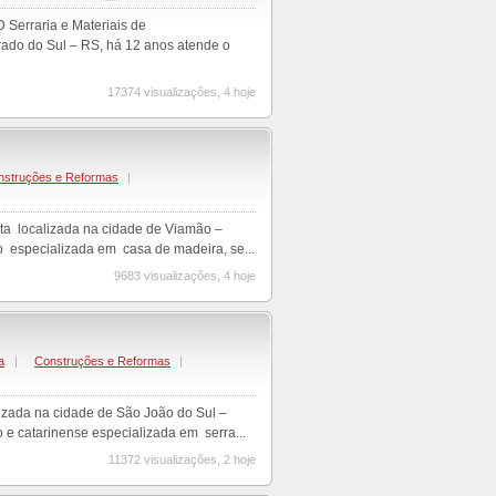
 Serraria e Materiais de
rado do Sul – RS, há 12 anos atende o
17374 visualizações, 4 hoje
nstruções e Reformas
|
ta localizada na cidade de Viamão –
 especializada em casa de madeira, se...
9683 visualizações, 4 hoje
a
|
Construções e Reformas
|
izada na cidade de São João do Sul –
e catarinense especializada em serra...
11372 visualizações, 2 hoje