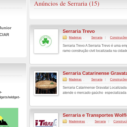
Anúncios de Serraria (15)
Junior
Serraria Trevo
CIAR
Madeiras
,
Serraria
|
Construçõe
Serraria Trevo A Serraria Trevo é uma e
ramo construção civil localizada na cida
Serraria Catarinense Gravat
Madeiras
,
Serraria
|
Construçõe
Serraria Catarinense Gravatai Localizad
p-
atende o mercado gaúcho especializada e
dgets/widget-
Serraria e Transportes Wolfl
Madeireiras
,
Serraria
|
Construç