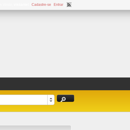
m Vindo,
visitante!
[
Cadastre-se
|
Entrar
]