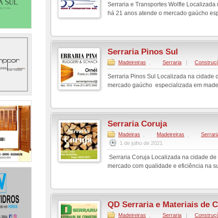
Serraria e Transportes Wolfle Localizad
há 21 anos atende o mercado gaúcho espe
Serraria Pinos Sul
Madeireiras
,
Serraria
|
Construç
Serraria Pinos Sul Localizada na cidade
mercado gaúcho especializada em madeiras
Serraria Coruja
Madeiras
,
Madeireiras
,
Serrari
1 de julho de 2021
Serraria Coruja Localizada na cidade d
mercado com qualidade e eficiência na sua
QD Serraria e Materiais de 
Madeireiras
,
Serraria
|
Construç