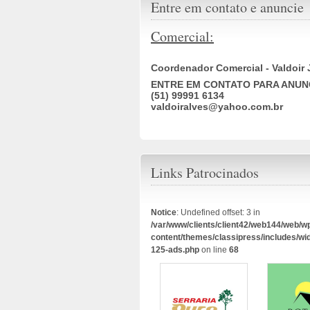
Entre em contato e anuncie
Comercial:
Coordenador Comercial - Valdoir 
ENTRE EM CONTATO PARA ANUN
(51) 99991 6134
valdoiralves@yahoo.com.br
Links Patrocinados
Notice
: Undefined offset: 3 in
/var/www/clients/client42/web144/web/w
content/themes/classipress/includes/wi
125-ads.php
on line
68