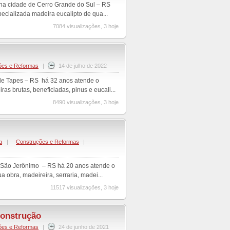
a na cidade de Cerro Grande do Sul – RS
cializada madeira eucalipto de qua...
7084 visualizações, 3 hoje
ões e Reformas
|
14 de julho de 2022
 de Tapes – RS há 32 anos atende o
 brutas, beneficiadas, pinus e eucali...
8490 visualizações, 3 hoje
a
|
Construções e Reformas
|
e São Jerônimo – RS há 20 anos atende o
 obra, madeireira, serraria, madei...
11517 visualizações, 3 hoje
Construção
ões e Reformas
|
24 de junho de 2021