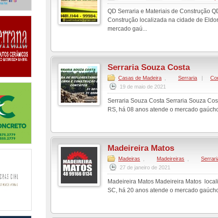
QD Serraria e Materiais de Construção QD
Construção localizada na cidade de Eldo
mercado gaú...
Serraria Souza Costa
Casas de Madeira
,
Serraria
|
Co
19 de maio de 2021
Serraria Souza Costa Serraria Souza Cos
RS, há 08 anos atende o mercado gaúcho
Madeireira Matos
Madeiras
,
Madeireiras
,
Serrari
27 de janeiro de 2021
Madeireira Matos Madeireira Matos local
SC, há 20 anos atende o mercado gaúcho 