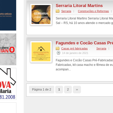
Serraria Litoral Martins
Serraria
|
Construções e Reformas
|
Serraria Litoral Martins Serraria Litoral 
Sal – RS, há 10 anos atende o mercado g
Fagundes e Cocão Casas Pr
Casas pré fabricadas
,
Serraria
|
14 de janeiro de 2021
Fagundes e Cocão Casas Pré-Fabricadas
Fabricadas, kit casa macho e fêmea de eu
acompan...
Página 1 de 2
1
2
››