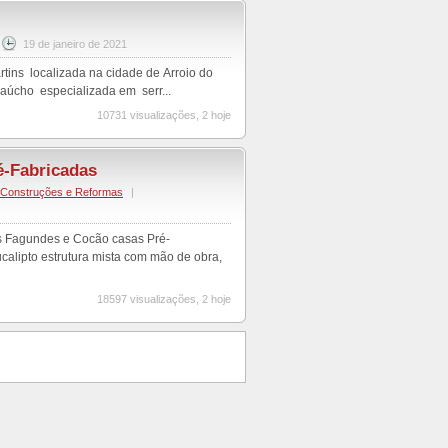
19 de janeiro de 2021
Martins localizada na cidade de Arroio do
aúcho especializada em serr...
10731 visualizações, 2 hoje
é-Fabricadas
Construções e Reformas
|
 Fagundes e Cocão casas Pré-
calipto estrutura mista com mão de obra,
18597 visualizações, 2 hoje