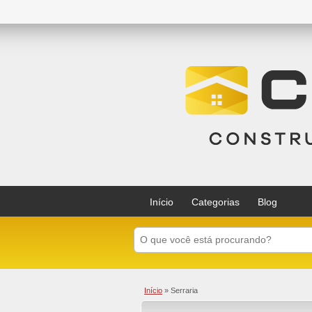
Início
Categorias
Blog
Início
»
Serraria