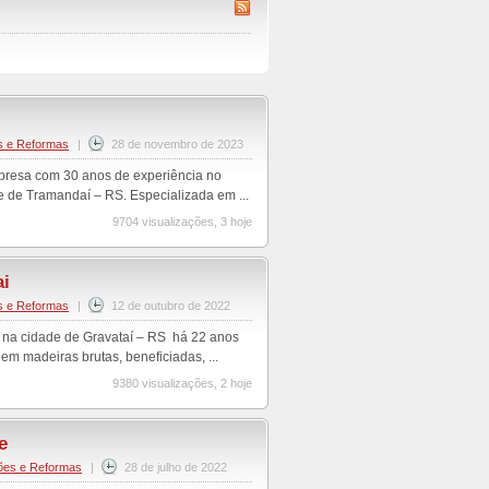
s e Reformas
|
28 de novembro de 2023
mpresa com 30 anos de experiência no
de de Tramandaí – RS. Especializada em ...
9704 visualizações, 3 hoje
ai
s e Reformas
|
12 de outubro de 2022
a na cidade de Gravataí – RS há 22 anos
m madeiras brutas, beneficiadas, ...
9380 visualizações, 2 hoje
e
ões e Reformas
|
28 de julho de 2022