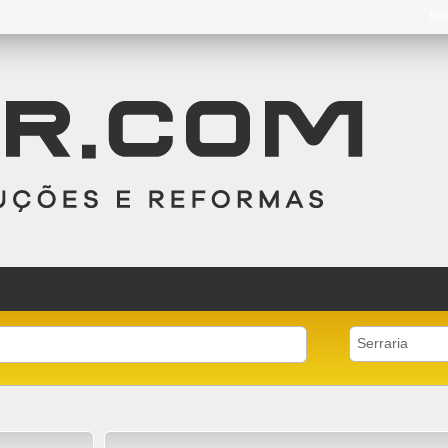
Be
Serraria