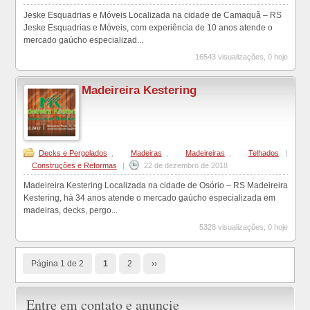
Jeske Esquadrias e Móveis Localizada na cidade de Camaquã – RS
Jeske Esquadrias e Móveis, com experiência de 10 anos atende o
mercado gaúcho especializad...
16543 visualizações, 0 hoje
Madeireira Kestering
Decks e Pergolados
,
Madeiras
,
Madeireiras
,
Telhados
|
Construções e Reformas
|
22 de dezembro de 2018
Madeireira Kestering Localizada na cidade de Osório – RS Madeireira
Kestering, há 34 anos atende o mercado gaúcho especializada em
madeiras, decks, pergo...
5328 visualizações, 0 hoje
Página 1 de 2
1
2
››
Entre em contato e anuncie