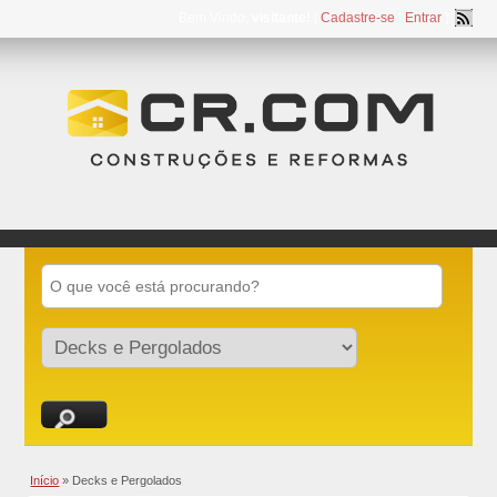
Bem Vindo,
visitante!
[
Cadastre-se
|
Entrar
]
Início
»
Decks e Pergolados