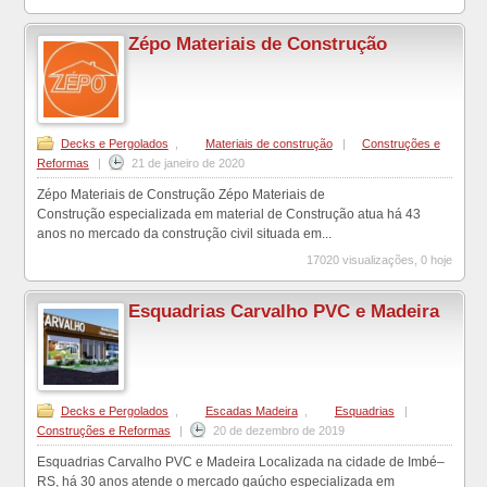
Zépo Materiais de Construção
Decks e Pergolados
,
Materiais de construção
|
Construções e
Reformas
|
21 de janeiro de 2020
Zépo Materiais de Construção Zépo Materiais de
Construção especializada em material de Construção atua há 43
anos no mercado da construção civil situada em...
17020 visualizações, 0 hoje
Esquadrias Carvalho PVC e Madeira
Decks e Pergolados
,
Escadas Madeira
,
Esquadrias
|
Construções e Reformas
|
20 de dezembro de 2019
Esquadrias Carvalho PVC e Madeira Localizada na cidade de Imbé–
RS, há 30 anos atende o mercado gaúcho especializada em