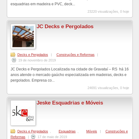
esquadrias em madeira e PVC, deck...
23220 visualizações, 0 hoje
JC Decks e Pergolados
Decks e Pergolados
|
Construções e Reformas
|
19 de novembro de 2019
JC Decks e Pergolados Localizada na cidade de Gravataí – RS há 16
anos atende o mercado gaúcho especializada em madeiras, decks e
pergolados. Empresa co...
24691 visualizações, 0 hoje
Jeske Esquadrias e Móveis
Decks e Pergolados
,
Esquadrias
,
Móveis
|
Construções e
Reformas
|
17 de maio de 2019