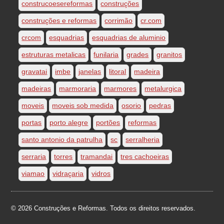
construcoesereformas
construções
construções e reformas
corrimão
cr.com
crcom
esquadrias
esquadrias de aluminio
estruturas metalicas
funilaria
grades
granitos
gravatai
imbe
janelas
litoral
madeira
madeiras
marmoraria
marmores
metalurgica
moveis
moveis sob medida
osorio
pedras
portas
porto alegre
portões
reformas
santo antonio da patrulha
sc
serralheria
serraria
torres
tramandai
tres cachoeiras
viamao
vidraçaria
vidros
© 2026 Construções e Reformas. Todos os direitos reservados.