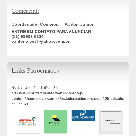
Comercial:
Coordenador Comercial - Valdoir Junior
ENTRE EM CONTATO PARA ANUNCIAR
(51) 99991 6134
valdoiralves@yahoo.com.br
Links Patrocinados
Notice
: Undefined offset: 3 in
/var/www/clients/client42/web144/web/wp-
content/themes/classipress/includes/widgets/widget-125-ads.php
on line
68