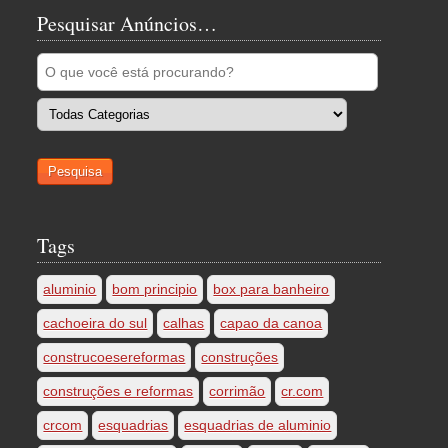
Pesquisar Anúncios…
Tags
aluminio
bom principio
box para banheiro
cachoeira do sul
calhas
capao da canoa
construcoesereformas
construções
construções e reformas
corrimão
cr.com
crcom
esquadrias
esquadrias de aluminio