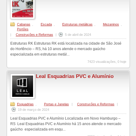
Cabanas
,
Escada
,
Estruturas metálicas
,
Mezaninos
,
Portões
|
Construções e Reformas
|
5 de abril de 2024
Estruturas RK Estruturas RK está localizada na cidade de São José
do Hortêncio – RS, há 10 anos atende o mercado gaúcho
especializada em estruturas metál...
7423 visualizações, 0 hoje
Leal Esquadrias PVC e Alumínio
Esquadrias
,
Portas e Janelas
|
Construções e Reformas
|
19 de março de 2024
Leal Esquadrias PVC e Alumínio Localizada em Novo Hamburgo –
RS Leal Esquadrias PVC e Alumínio há 15 anos atende o mercado
gaúcho especializada em esqu...