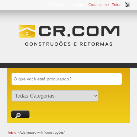
Bem Vindo,
visitante!
[
Cadastre-se
|
Entrar
]
Início
»
Ads tagged with "construções"