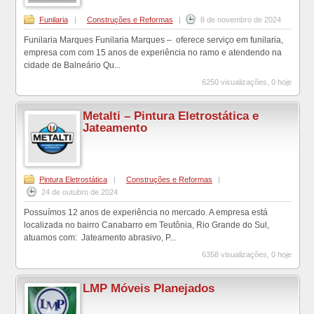
Funilaria
|
Construções e Reformas
|
8 de novembro de 2024
Funilaria Marques Funilaria Marques – oferece serviço em funilaria,
empresa com com 15 anos de experiência no ramo e atendendo na
cidade de Balneário Qu...
6250 visualizações, 0 hoje
Metalti – Pintura Eletrostática e
Jateamento
Pintura Eletrostática
|
Construções e Reformas
|
24 de outubro de 2024
Possuímos 12 anos de experiência no mercado. A empresa está
localizada no bairro Canabarro em Teutônia, Rio Grande do Sul,
atuamos com: Jateamento abrasivo, P...
6358 visualizações, 0 hoje
LMP Móveis Planejados