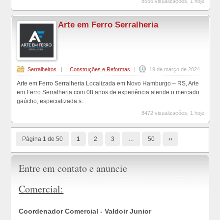
8556 visualizações, 1 hoje
Arte em Ferro Serralheria
Serralheiros
|
Construções e Reformas
|
19 de março de 2024
Arte em Ferro Serralheria Localizada em Novo Hamburgo – RS, Arte
em Ferro Serralheria com 08 anos de experiência atende o mercado
gaúcho, especializada s...
8472 visualizações, 1 hoje
Página 1 de 50
1
2
3
…
50
››
Entre em contato e anuncie
Comercial:
Coordenador Comercial - Valdoir Junior