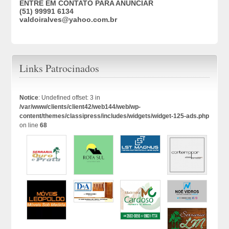
ENTRE EM CONTATO PARA ANUNCIAR
(51) 99991 6134
valdoiralves@yahoo.com.br
Links Patrocinados
Notice
: Undefined offset: 3 in
/var/www/clients/client42/web144/web/wp-
content/themes/classipress/includes/widgets/widget-125-ads.php
on line
68