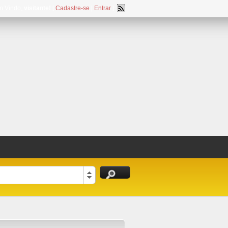
m Vindo,
visitante!
[
Cadastre-se
|
Entrar
]