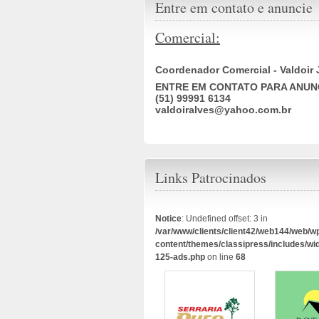
Entre em contato e anuncie
Comercial:
Coordenador Comercial - Valdoir 
ENTRE EM CONTATO PARA ANUN
(51) 99991 6134
valdoiralves@yahoo.com.br
Links Patrocinados
Notice
: Undefined offset: 3 in
/var/www/clients/client42/web144/web/w
content/themes/classipress/includes/wi
125-ads.php
on line
68